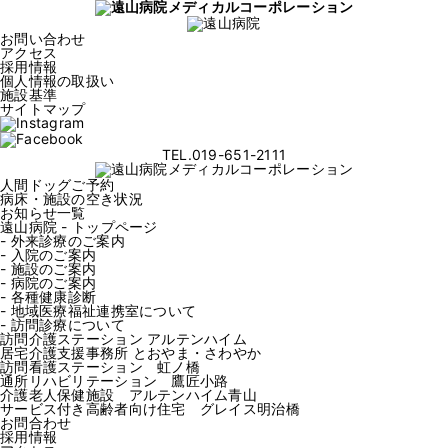
お問い合わせ
アクセス
採用情報
個人情報の取扱い
施設基準
サイトマップ
TEL.019-651-2111
人間ドッグご予約
病床・施設の空き状況
お知らせ一覧
遠山病院 - トップページ
- 外来診療のご案内
- 入院のご案内
- 施設のご案内
- 病院のご案内
- 各種健康診断
- 地域医療福祉連携室について
- 訪問診療について
訪問介護ステーション
アルテンハイム
居宅介護支援事務所
とおやま・さわやか
訪問看護ステーション
虹ノ橋
通所リハビリテーション
鷹匠小路
介護老人保健施設
アルテンハイム青山
サービス付き高齢者向け住宅
グレイス明治橋
お問合わせ
採用情報