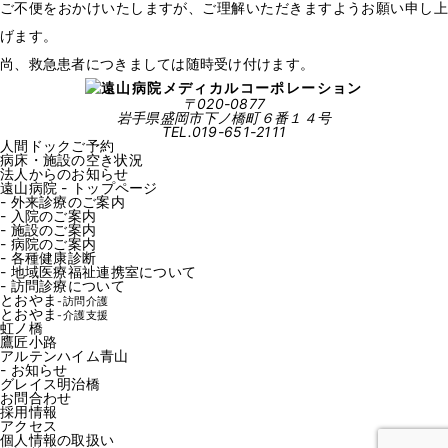
ご不便をおかけいたしますが、ご理解いただきますようお願い申し上
げます。
尚、救急患者につきましては随時受け付けます。
〒020-0877
岩手県盛岡市下ノ橋町６番１４号
TEL.019-651-2111
人間ドックご予約
病床・施設の空き状況
法人からのお知らせ
遠山病院 - トップページ
- 外来診療のご案内
- 入院のご案内
- 施設のご案内
- 病院のご案内
- 各種健康診断
- 地域医療福祉連携室について
- 訪問診療について
とおやま
-訪問介護
とおやま
-介護支援
虹ノ橋
鷹匠小路
アルテンハイム青山
- お知らせ
グレイス明治橋
お問合わせ
採用情報
アクセス
個人情報の取扱い