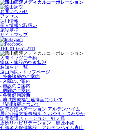
お問い合わせ
アクセス
採用情報
個人情報の取扱い
施設基準
サイトマップ
TEL.019-651-2111
人間ドッグご予約
病床・施設の空き状況
お知らせ一覧
遠山病院 - トップページ
- 外来診療のご案内
- 入院のご案内
- 施設のご案内
- 病院のご案内
- 各種健康診断
- 地域医療福祉連携室について
- 訪問診療について
訪問介護ステーション
アルテンハイム
居宅介護支援事務所
とおやま・さわやか
訪問看護ステーション
虹ノ橋
通所リハビリテーション
鷹匠小路
介護老人保健施設
アルテンハイム青山