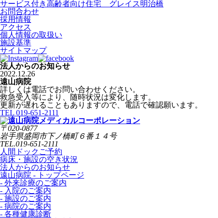
サービス付き高齢者向け住宅
グレイス明治橋
お問合わせ
採用情報
アクセス
個人情報の取扱い
施設基準
サイトマップ
法人からのお知らせ
2022.12.26
遠山病院
詳しくは電話でお問い合わせください。
救急受入等により、随時状況は変化します。
更新が遅れることもありますので、電話で確認願います。
TEL 019-651-2111
〒020-0877
岩手県盛岡市下ノ橋町６番１４号
TEL.019-651-2111
人間ドックご予約
病床・施設の空き状況
法人からのお知らせ
遠山病院 - トップページ
- 外来診療のご案内
- 入院のご案内
- 施設のご案内
- 病院のご案内
- 各種健康診断