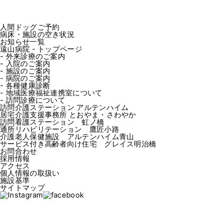
人間ドッグご予約
病床・施設の空き状況
お知らせ一覧
遠山病院 - トップページ
- 外来診療のご案内
- 入院のご案内
- 施設のご案内
- 病院のご案内
- 各種健康診断
- 地域医療福祉連携室について
- 訪問診療について
訪問介護ステーション
アルテンハイム
居宅介護支援事務所
とおやま・さわやか
訪問看護ステーション
虹ノ橋
通所リハビリテーション
鷹匠小路
介護老人保健施設
アルテンハイム青山
サービス付き高齢者向け住宅
グレイス明治橋
お問合わせ
採用情報
アクセス
個人情報の取扱い
施設基準
サイトマップ
医療法人 遠山病院