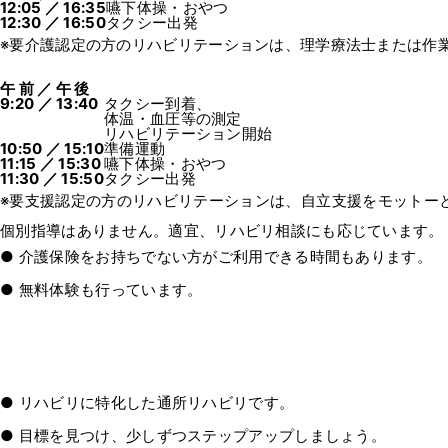
12:05 ／ 16:35
嚥下体操・おやつ
12:30 ／ 16:50
タクシー出発
※要介護認定の方のリハビリテーションは、理学療法士または作
午 前 ／ 午 後
9:20 ／ 13:40
タクシー到着、
体温・血圧等の測定
リハビリテーション開始
10:50 ／ 15:10
準備運動
11:15 ／ 15:30
嚥下体操・おやつ
11:30 ／ 15:50
タクシー出発
※要支援認定の方のリハビリテーションは、自立支援をモットー
個別指導はありません。適宜、リハビリ相談にも応じています。
介護保険をお持ちでない方がご利用できる時間もあります。
無料体験も行っています。
リハビリに特化した通所リハビリです。
目標を見つけ、少しずつステップアップしましょう。